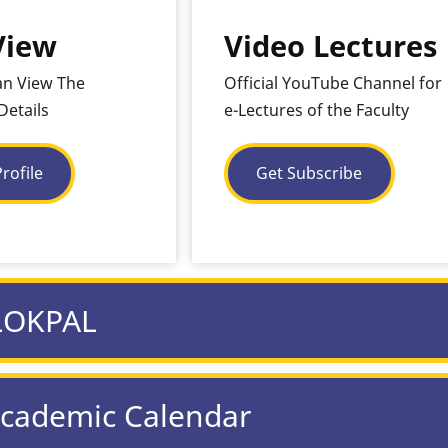
View
Video Lectures
an View The
Official YouTube Channel for
Details
e-Lectures of the Faculty
rofile
Get Subscribe
LOKPAL
Academic Calendar