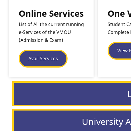
Online Services
One 
List of All the current running
Student C
e-Services of the VMOU
Complete 
(Admission & Exam)
View P
Avail Services
University 