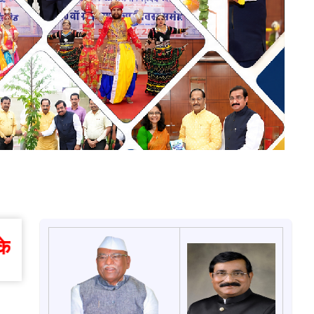
पर देखे |.... ................July 202